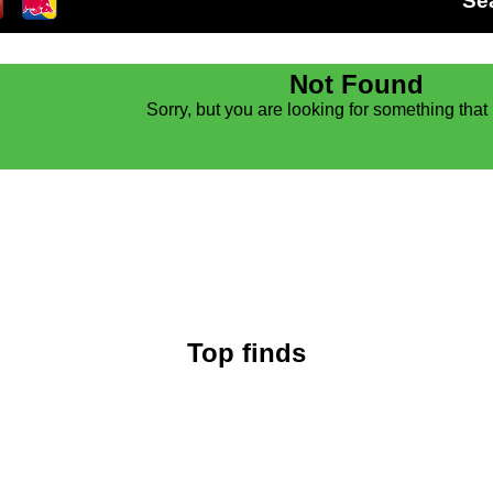
Se
Not Found
Sorry, but you are looking for something that i
Top finds
Casino Non Aams Sicuri
Slots Non AAMS
Migliori Casino Online
Bookmaker Non Aams
Siti Scommesse Non Aams Affidabile