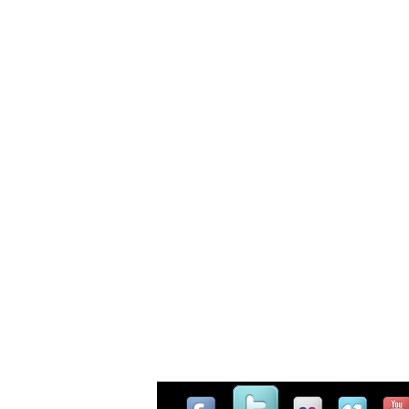
Casinò Online Non Aams
Miglio