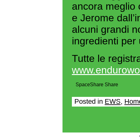
ancora meglio c
e Jerome dall’i
alcuni grandi no
ingredienti per
Tutte le registr
www.enduroworl
Space
Share
Share
Posted in
EWS
,
Home