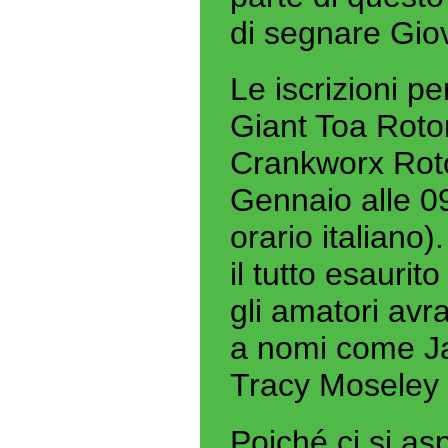
di segnare Giov
Le iscrizioni p
Giant Toa Roto
Crankworx Roto
Gennaio alle 0
orario italiano
il tutto esaurit
gli amatori avra
a nomi come J
Tracy Moseley e
Poiché ci si asp