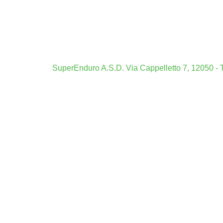
Casi
Mig
Boo
Siti Scomm
SuperEnduro A.S.D. Via Cappelletto 7, 12050 - T