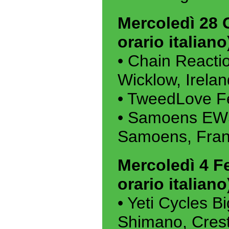
Mercoledì 28 
orario italiano
• Chain Reacti
Wicklow, Irelan
• TweedLove Fe
• Samoens EWS
Samoens, Fra
Mercoledì 4 Fe
orario italiano
• Yeti Cycles 
Shimano, Cres