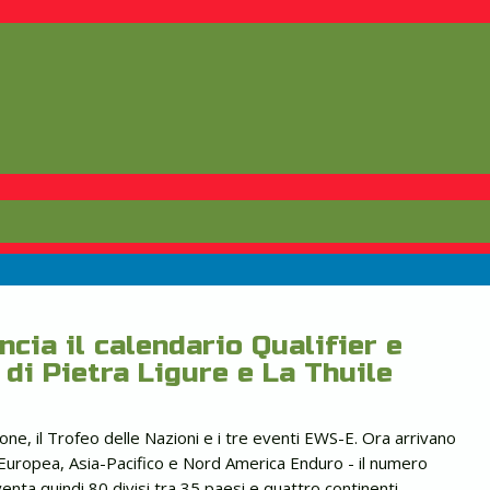
cia il calendario Qualifier e
di Pietra Ligure e La Thuile
ne, il Trofeo delle Nazioni e i tre eventi EWS-E. Ora arrivano
e Europea, Asia-Pacifico e Nord America Enduro - il numero
enta quindi 80 divisi tra 35 paesi e quattro continenti.