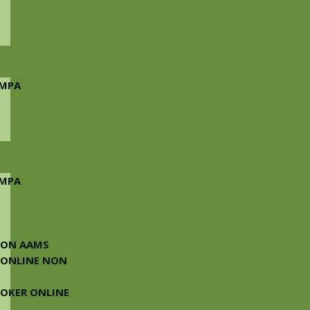
AMPA
AMPA
NON AAMS
 ONLINE NON
 POKER ONLINE