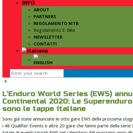
INFO
ABOUT
PARTNERS
REGOLAMENTO MTB
Regolamento E-Bike
NEWSLETTER
CONTATTI
0
L’Enduro World Series (EWS) annun
Continental 2020: Le Superenduro 
sono le tappe italiane
Sono già state annunciate le otto gare EWS della prossima stagio
i 48 Qualifier Events e altre 20 gare che fanno parte della seri
totale di eventi targati EWS nel calendario del prossimo anno div