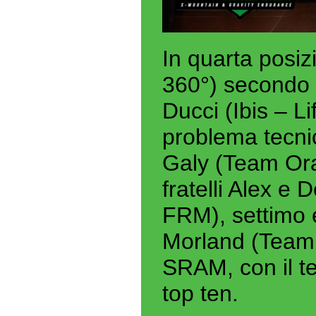
In quarta posiz
360°) secondo d
Ducci (Ibis – Li
problema tecni
Galy (Team Ora
fratelli Alex e
FRM), settimo 
Morland (Team 
SRAM, con il 
top ten.