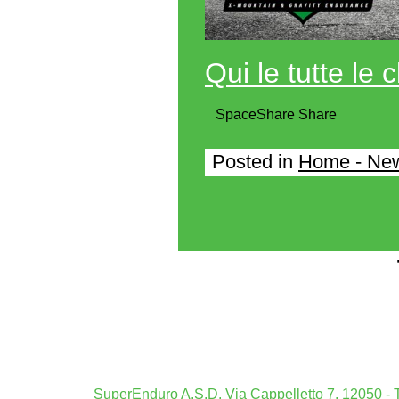
Qui le tutte le c
Space
Share
Share
Posted in
Home - Ne
Casi
Mig
Boo
Siti Scomm
SuperEnduro A.S.D. Via Cappelletto 7, 12050 - T