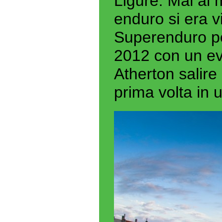
Ligure. Mai al
enduro si era v
Superenduro p
2012 con un ev
Atherton salire 
prima volta in