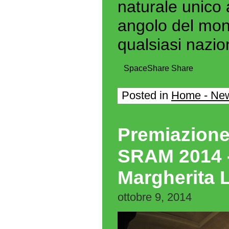
naturale unico 
angolo del mond
qualsiasi nazio
Space
Share
Share
Posted in
Home - Ne
Premiazion
SRAM 2014 
Margherita L
ottobre 9, 2014