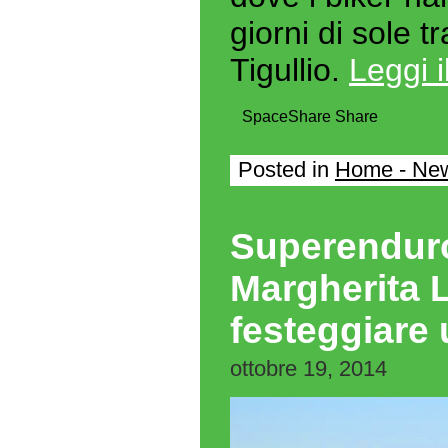
giorni di sole t
Tigullio.
Leggi i
Space
Share
Share
Posted in
Home - Ne
Superenduro
Margherita L
festeggiare 
ottobre 19, 2014