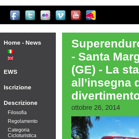
Casinò Online Non Aams
Migliori Casino Online Non AA
Superenduro
Home - News
- Santa Marg
(GE) - La st
EWS
all’insegna 
Iscrizione
divertimento
Descrizione
ottobre 26, 2014
Filosofia
Regolamento
Categoria
Cicloturistica