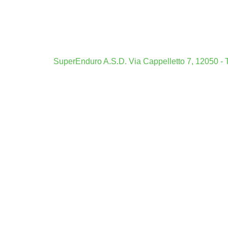
Casi
Mig
Boo
Siti Scomm
SuperEnduro A.S.D. Via Cappelletto 7, 12050 - T