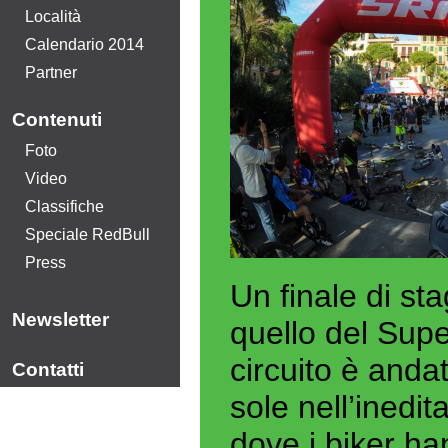
Località
Calendario 2014
Partner
Contenuti
Foto
Video
Classifiche
Speciale RedBull
Press
Un finale di st
Newsletter
quello del Su
circuito è anda
Contatti
sole nell’inedi
dove i biker ha