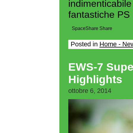
indimenticabil
fantastiche PS 
Space
Share
Share
Posted in
Home - Ne
EWS-7 Super
Highlights
ottobre 6, 2014