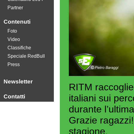
Partner
Contenuti
Foto
Video
Classifiche
Speciale RedBull
Press
Newsletter
RITM raccoglie 
italiani sui per
Contatti
durante l’ulti
Grazie ragazzi!
stagione.