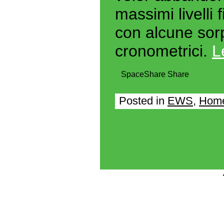
massimi livelli 
con alcune sorp
cronometrici.
L
Space
Share
Share
Posted in
EWS
,
Home
Casi
Mig
Boo