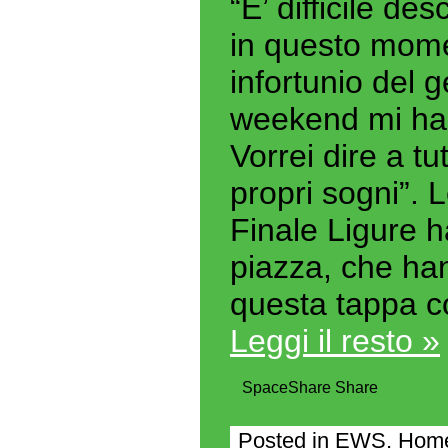
“E’ difficile d
in questo mome
infortunio del 
weekend mi ha
Vorrei dire a tu
propri sogni”. 
Finale Ligure h
piazza, che han
questa tappa c
Leggi il resto »
Space
Share
Share
Posted in
EWS
,
Home