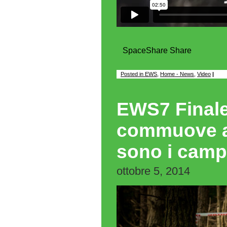
Space
Share
Share
Posted in
EWS
,
Home - News
,
Video
|
EWS7 Finale 
commuove al
sono i camp
ottobre 5, 2014