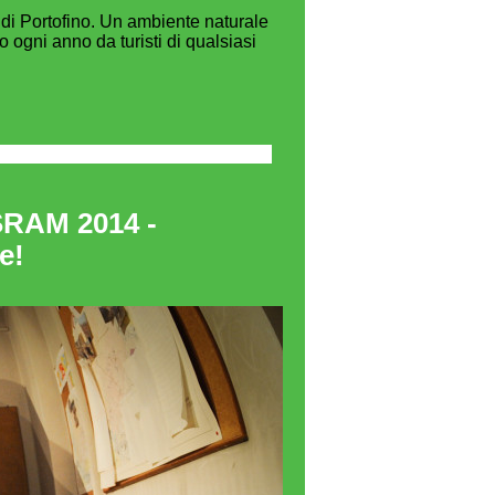
l di Portofino. Un ambiente naturale
 ogni anno da turisti di qualsiasi
SRAM 2014 -
e!