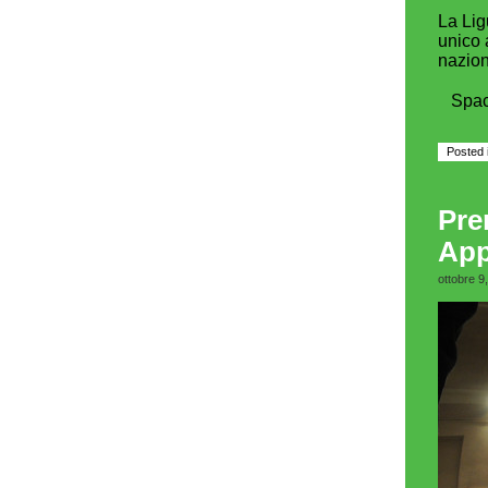
La Lig
unico 
nazion
Spa
Posted 
Pre
App
ottobre 9