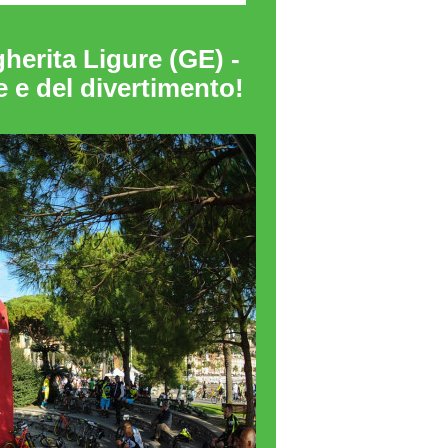
erita Ligure (GE) -
e e del divertimento!