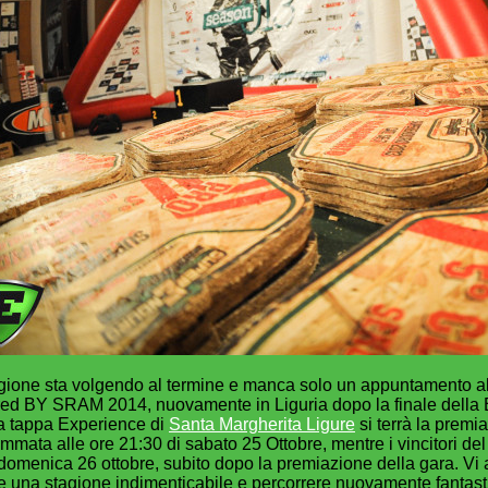
gione sta volgendo al termine e manca solo un appuntamento a
d BY SRAM 2014, nuovamente in Liguria dopo la finale della 
ma tappa Experience di
Santa Margherita Ligure
si terrà la premi
mmata alle ore 21:30 di sabato 25 Ottobre, mentre i vincitori del
domenica 26 ottobre, subito dopo la premiazione della gara. Vi
re una stagione indimenticabile e percorrere nuovamente fantast