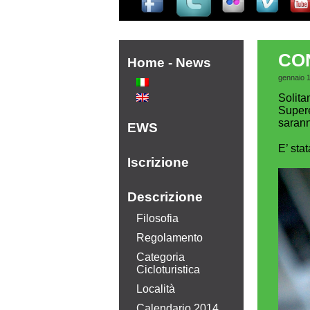
CO
Home - News
gennaio 
Solita
Supere
sarann
EWS
E’ sta
Iscrizione
Descrizione
Filosofia
Regolamento
Categoria
Cicloturistica
Località
Calendario 2014