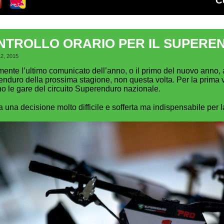
C
NTROLLO ORARIO PER IL SUPEREN
12, 2015
mente l’ultimo comunicato dell’anno, o il primo del nuovo anno, 
nduro della prossima stagione, non questa volta. Per la prima v
o le gare del circuito Superenduro nazionale.
ta una decisione molto difficile e sofferta ma indispensabile per 