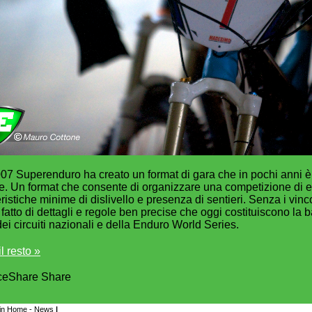
07 Superenduro ha creato un format di gara che in pochi anni è di
e. Un format che consente di organizzare una competizione di 
ristiche minime di dislivello e presenza di sentieri. Senza i vincol
 fatto di dettagli e regole ben precise che oggi costituiscono la
dei circuiti nazionali e della Enduro World Series.
l resto »
ce
Share
Share
in
Home - News
|