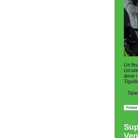
Un fin
circui
dove i
Tigull
Spa
Posted 
Sup
Ven