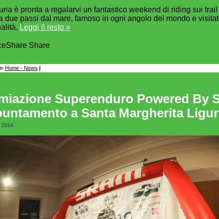
uria è pronta a regalarvi un fantastico weekend di riding sui trai
a due passi dal mare, famoso in ogni angolo del mondo e visitato
alità.
Leggi il resto »
ce
Share
Share
in
Home - News
|
miazione Superenduro Powered By 
untamento a Santa Margherita Ligur
, 2014