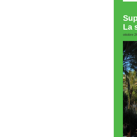
Sup
La 
ottobre 2