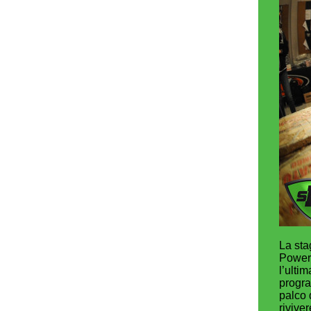
La sta
Powere
l’ulti
progra
palco 
rivive