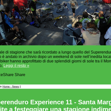
ale di stagione che sarà ricordato a lungo quello del Superen
to è andato in archivio dopo un weekend di sole nell’inedita loca
 biker hanno approfittato di due splendidi giorni di sole tra il Mon
io.
Leggi il resto »
ce
Share
Share
in
Home - News
|
erenduro Experience 11 - Santa Margh
ite a festeggiare una stagione indime