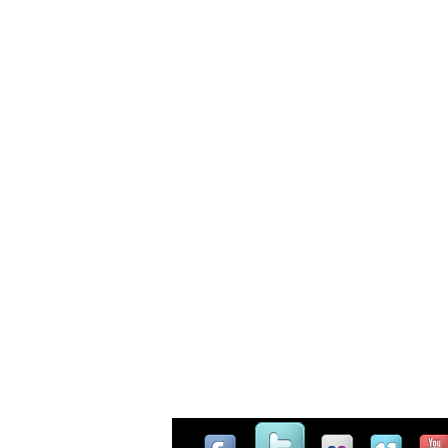
Casinò Online Non Aams
Miglio