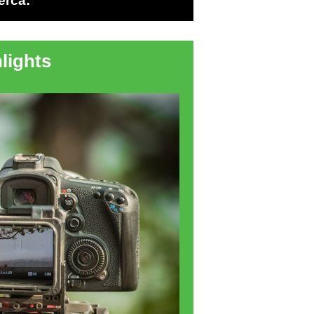
erca:
lights