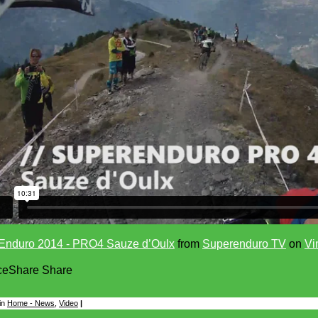
Enduro 2014 - PRO4 Sauze d’Oulx
from
Superenduro TV
on
Vi
ce
Share
Share
in
Home - News
,
Video
|