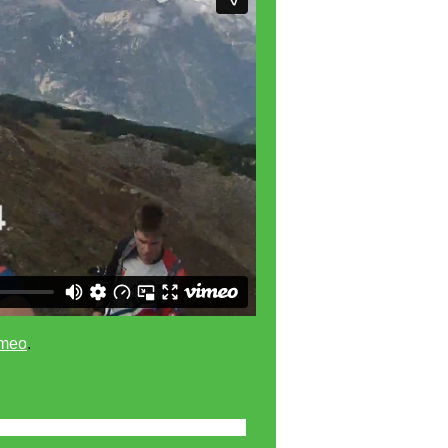
meo
.