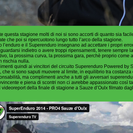
e questa stagione molti di noi si sono accorti di quanto sia facil
ate che poi si ripercuotono lungo tutto l’arco della stagione.
o l’enduro e il Superenduro insegnano ad accettare i propri errori
guardarsi indietro o avere troppi ripensamenti, tenere sempre la 
tivo, la prossima curva, la prossima gara, perchè proprio come a
n rischia nulla.
menti quindi ai vincitori del circuito Superenduro Powered by 
, che si sono saputi muovere al limite, in equilibrio tra costanza 
onsabilità, ma complimenti anche a tutti gli avversari superendur
vvincente e piena di scontri non ci avrebbe appassionato così ta
l videoreport della finale di stagione a Sauze d’Oulx filmato dagl