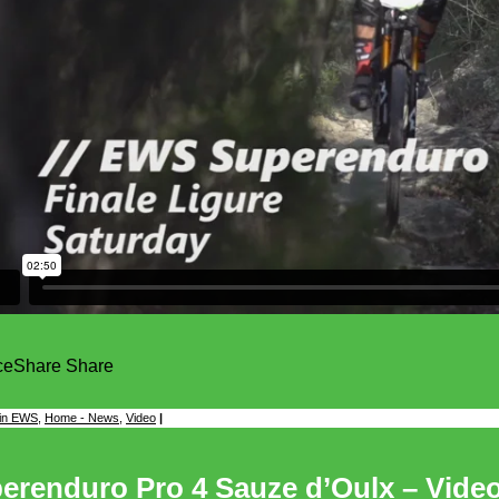
ce
Share
Share
in
EWS
,
Home - News
,
Video
|
erenduro Pro 4 Sauze d’Oulx – Vide