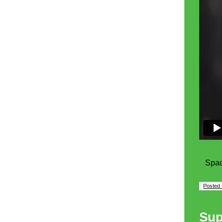
Spa
Posted 
Sup