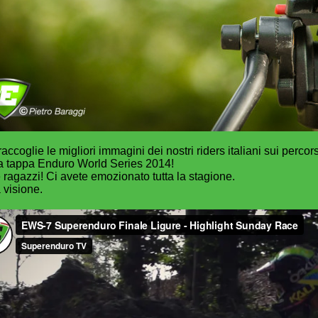
accoglie le migliori immagini dei nostri riders italiani sui perco
ma tappa Enduro World Series 2014!
 ragazzi! Ci avete emozionato tutta la stagione.
visione.