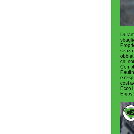
Durant
sbagli
Propri
senza 
obbiet
chi no
Compli
Paulin
e resp
così a
Ecco i
Enjoy!