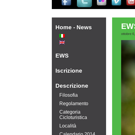
EWS
Home - News
ottobre 6
EWS
Iscrizione
Descrizione
Filosofia
Regolamento
Categoria
Cicloturistica
Località
Calendario 2014