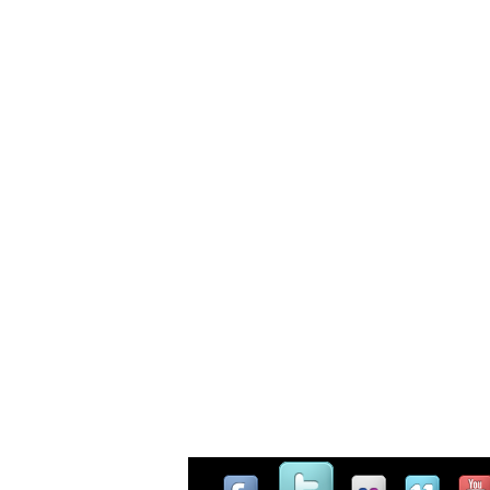
Casinò Online Non Aams
Miglio