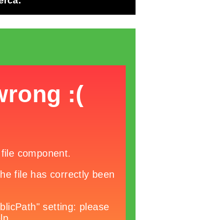
erca: