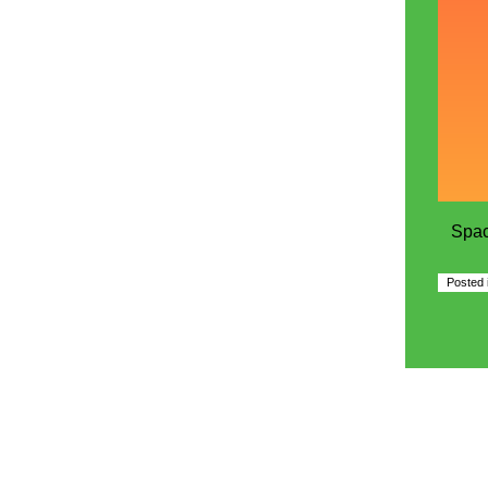
Spa
Posted 