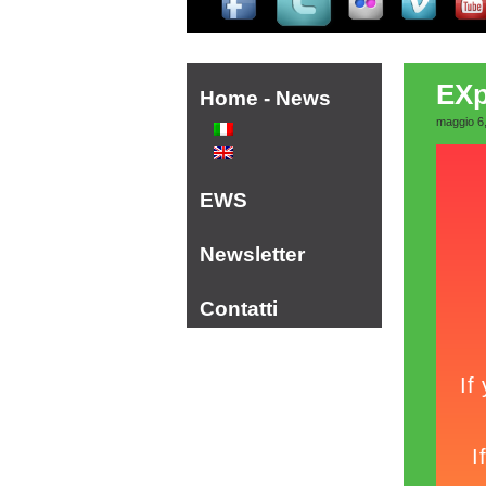
EXp
Home - News
maggio 6
EWS
Newsletter
Contatti