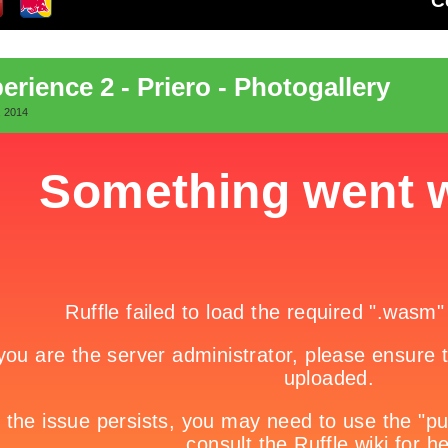
C
erience 2 - Priero - Photogallery
, 2014